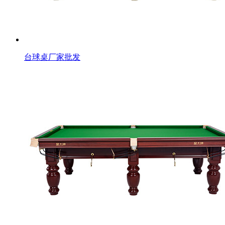
台球桌厂家批发