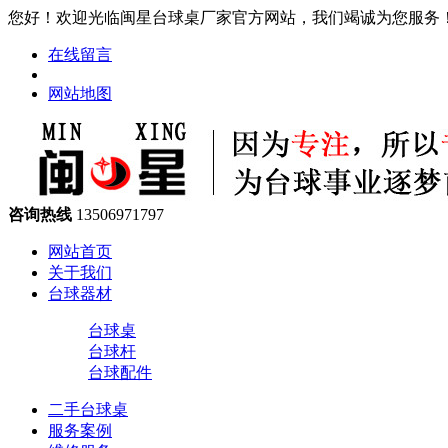
您好！欢迎光临闽星台球桌厂家官方网站，我们竭诚为您服务
在线留言
网站地图
咨询热线
13506971797
网站首页
关于我们
台球器材
台球桌
台球杆
台球配件
二手台球桌
服务案例