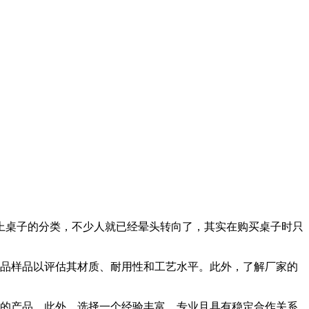
上桌子的分类，不少人就已经晕头转向了，其实在购买桌子时只
品样品以评估其材质、耐用性和工艺水平。此外，了解厂家的
的产品。此外，选择一个经验丰富、专业且具有稳定合作关系